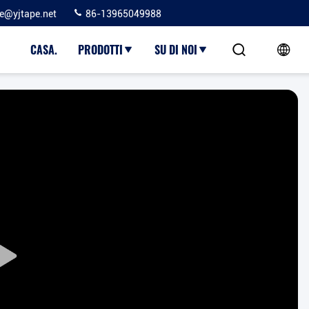
ie@yjtape.net
86-13965049988
CASA.
PRODOTTI
SU DI NOI
Play
Video