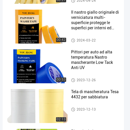
00:27
2024-04-24
Il nastro giallo originale di
verniciatura multi-
superficie protegge le
superfici per interni ed
esterni
Nastro di mascheratura
00:42
2024-03-22
Pittori per auto ad alta
temperatura Nastro
mascherante Low Tack
Anti UV
Pittori che coprono il nastro
00:53
2023-12-26
Tela di mascheratura Tesa
4432 per sabbiatura
Pittori che coprono il nastro
2023-12-13
02:13