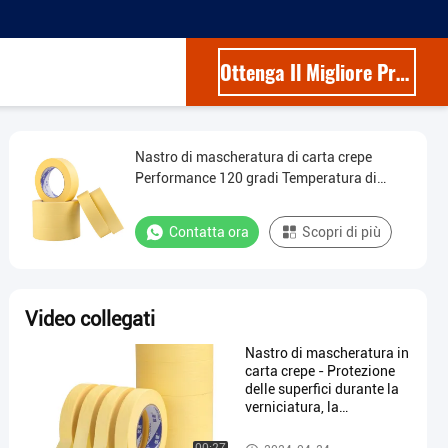
Ottenga Il Migliore Prezzo
Nastro di mascheratura di carta crepe
Performance 120 gradi Temperatura di
prestazione
Contatta ora
Scopri di più
Video collegati
Nastro di mascheratura in
carta crepe - Protezione
delle superfici durante la
verniciatura, la
decorazione, 50 mm x 50
m Beige
Pittori che coprono il nastro