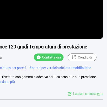
nce 120 gradi Temperatura di prestazione
Contatta ora
Condividi
ni
ciatura per pareti
#
nastri per verniciatrici automobilistiche
 rivestita con gomma o adesivo acrilico sensibile alla pressione.
rda di più
Lasciate un messaggio