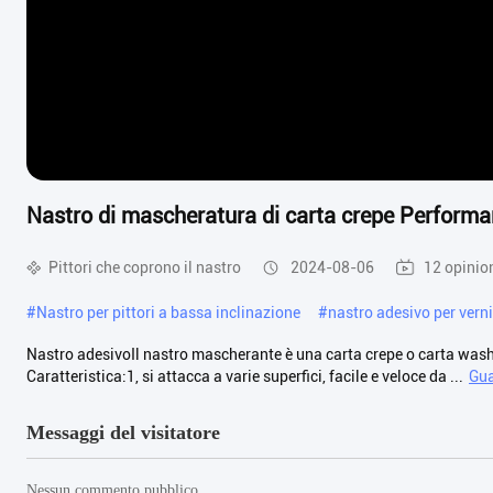
Nastro di mascheratura di carta crepe Performa
Pittori che coprono il nastro
2024-08-06
12 opinio
#
Nastro per pittori a bassa inclinazione
#
nastro adesivo per verni
Nastro adesivoIl nastro mascherante è una carta crepe o carta washi
Caratteristica:1, si attacca a varie superfici, facile e veloce da ...
Gua
Messaggi del visitatore
Nessun commento pubblico